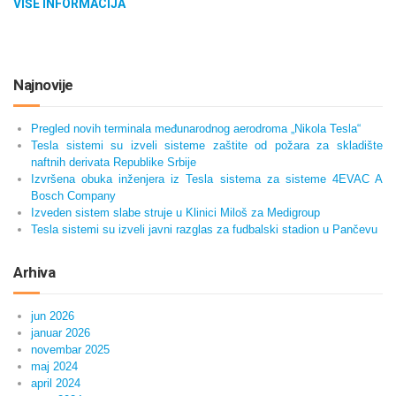
VIŠE INFORMACIJA
Najnovije
Pregled novih terminala međunarodnog aerodroma „Nikola Tesla“
Tesla sistemi su izveli sisteme zaštite od požara za skladište
naftnih derivata Republike Srbije
Izvršena obuka inženjera iz Tesla sistema za sisteme 4EVAC A
Bosch Company
Izveden sistem slabe struje u Klinici Miloš za Medigroup
Tesla sistemi su izveli javni razglas za fudbalski stadion u Pančevu
Arhiva
jun 2026
januar 2026
novembar 2025
maj 2024
april 2024