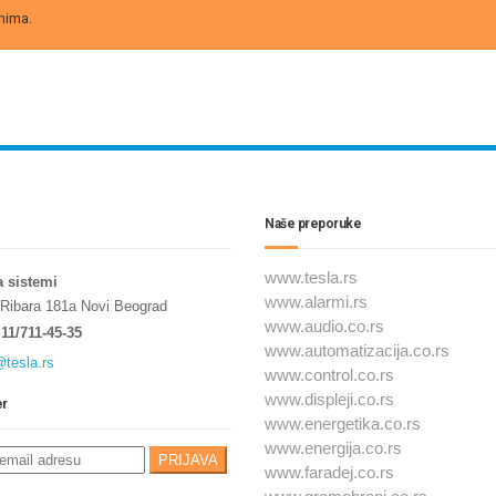
mima.
Naše preporuke
www.tesla.rs
a sistemi
www.alarmi.rs
 Ribara 181a Novi Beograd
www.audio.co.rs
11/711-45-35
www.automatizacija.co.rs
@tesla.rs
www.control.co.rs
www.displeji.co.rs
er
www.energetika.co.rs
www.energija.co.rs
www.faradej.co.rs