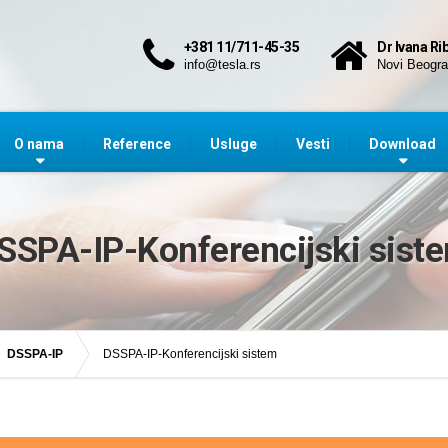
+381 11/711-45-35
Dr Ivana Ri
info@tesla.rs
Novi Beogr
O nama
Reference
Usluge
Vesti
Download
SSPA-IP-Konferencijski sist
DSSPA-IP
DSSPA-IP-Konferencijski sistem