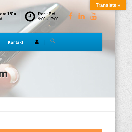
Translate »
bara 181a
Pon - Pet
ad
9:00 - 17:00
Kontakt
em