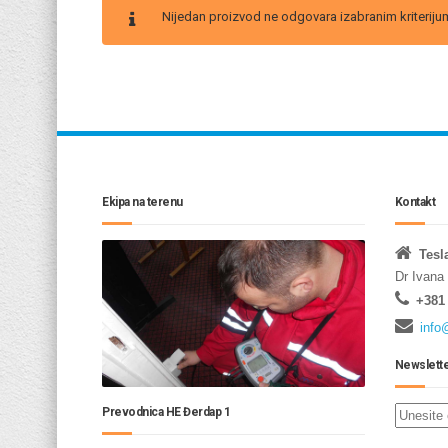
Nijedan proizvod ne odgovara izabranim kriteriju
Ekipa na terenu
Kontakt
Tesl
Dr Ivana
+381 
info
Newslett
Prevodnica HE Đerdap 1