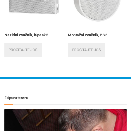
Nazidni zvučnik, iSpeak 5
Montažni zvučnik, PS 6
PROČITAJTE JOŠ
PROČITAJTE JOŠ
Ekipa na terenu