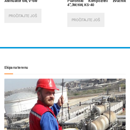
Atenuator 6W, V-6W
Plafonski Kompozitni zvučnik
4″,3W/6W, KS-40
PROČITAJTE JOŠ
PROČITAJTE JOŠ
Ekipa na terenu