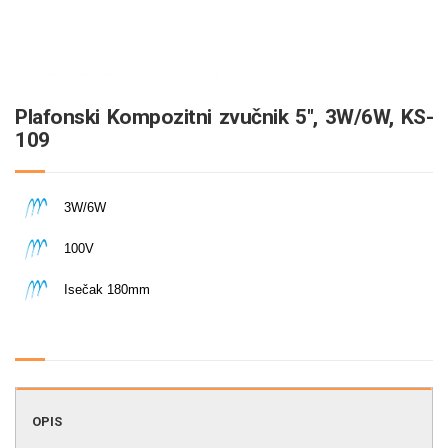
Plafonski Kompozitni zvučnik 5″, 3W/6W, KS-
109
3W/6W
100V
Isečak 180mm
audio sistemi
OPIS