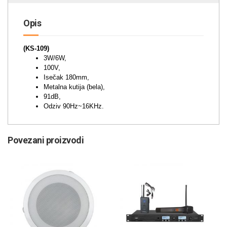
Opis
(KS-109)
3W/6W,
100V,
Isečak 180mm,
Metalna kutija (bela),
91dB,
Odziv 90Hz~16KHz.
Povezani proizvodi