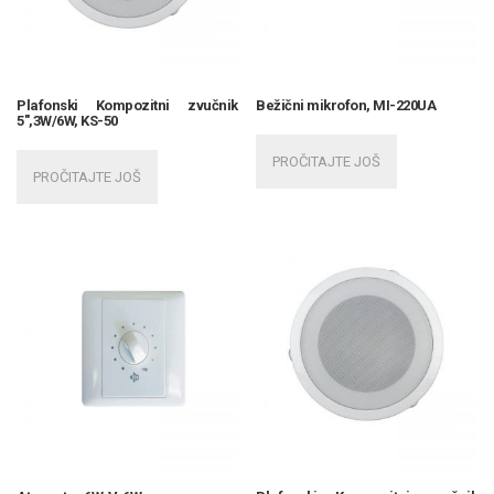
Plafonski Kompozitni zvučnik
Bežični mikrofon, MI-220UA
5″,3W/6W, KS-50
PROČITAJTE JOŠ
PROČITAJTE JOŠ